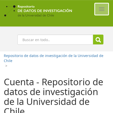
Ir
al
Cambi
contenido
naveg
principal
Buscar
Repositorio de datos de investigación de la Universidad de
Chile
>
Cuenta - Repositorio de
datos de investigación
de la Universidad de
Chile