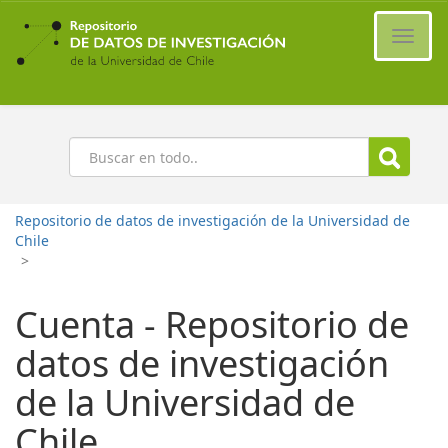
Ir
al
Cambi
contenido
naveg
principal
Buscar
Repositorio de datos de investigación de la Universidad de
Chile
>
Cuenta - Repositorio de
datos de investigación
de la Universidad de
Chile