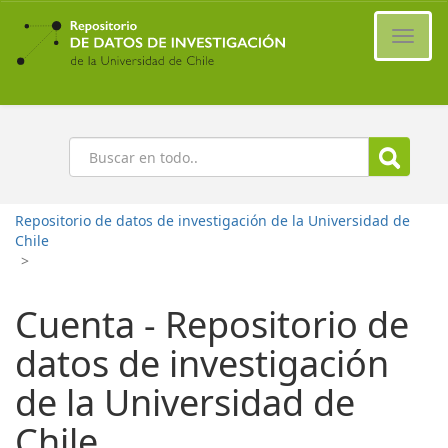
Ir
al
Cambi
contenido
naveg
principal
Buscar
Repositorio de datos de investigación de la Universidad de
Chile
>
Cuenta - Repositorio de
datos de investigación
de la Universidad de
Chile