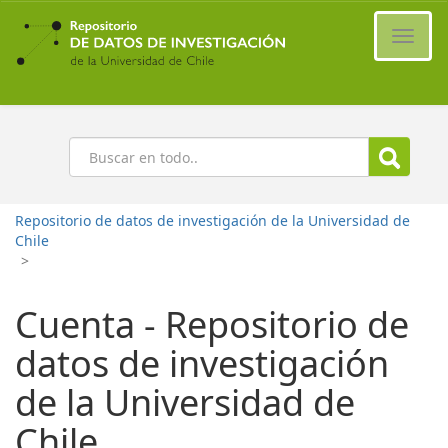
Ir
al
Cambi
contenido
naveg
principal
Buscar
Repositorio de datos de investigación de la Universidad de
Chile
>
Cuenta - Repositorio de
datos de investigación
de la Universidad de
Chile