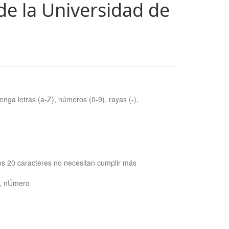
de la Universidad de
nga letras (a-Z), números (0-9), rayas (-),
os 20 caracteres no necesitan cumplir más
ra, nÚmero