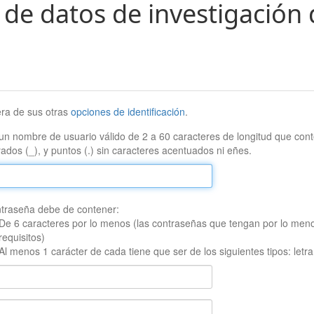
 de datos de investigación 
era de sus otras
opciones de identificación
.
un nombre de usuario válido de 2 a 60 caracteres de longitud que conte
ados (_), y puntos (.) sin caracteres acentuados ni eñes.
traseña debe de contener:
De 6 caracteres por lo menos (las contraseñas que tengan por lo men
requisitos)
Al menos 1 carácter de cada tiene que ser de los siguientes tipos: let