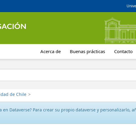
Unive
Acerca de
Buenas prácticas
Contacto
idad de Chile
>
 en Dataverse? Para crear su propio dataverse y personalizarlo, aña