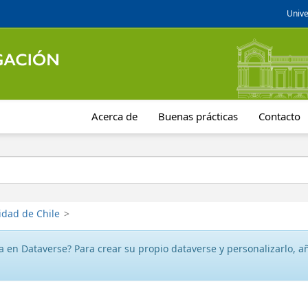
Unive
Acerca de
Buenas prácticas
Contacto
idad de Chile
>
 en Dataverse? Para crear su propio dataverse y personalizarlo, aña