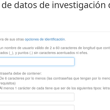
 de datos de investigación 
era de sus otras
opciones de identificación
.
un nombre de usuario válido de 2 a 60 caracteres de longitud que conte
ados (_), y puntos (.) sin caracteres acentuados ni eñes.
traseña debe de contener:
De 6 caracteres por lo menos (las contraseñas que tengan por lo men
requisitos)
Al menos 1 carácter de cada tiene que ser de los siguientes tipos: let