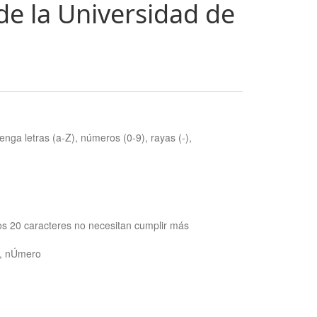
de la Universidad de
nga letras (a-Z), números (0-9), rayas (-),
os 20 caracteres no necesitan cumplir más
ra, nÚmero