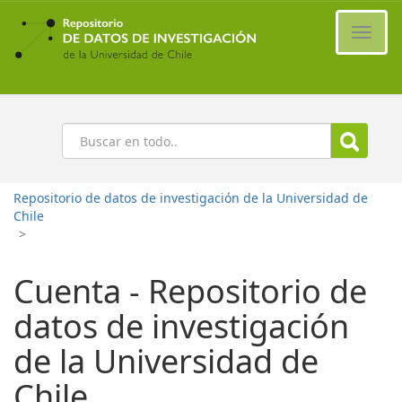
Ir
al
Cambi
contenido
naveg
principal
Buscar
Repositorio de datos de investigación de la Universidad de
Chile
>
Cuenta - Repositorio de
datos de investigación
de la Universidad de
Chile