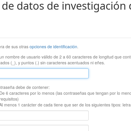
 de datos de investigación 
era de sus otras
opciones de identificación
.
un nombre de usuario válido de 2 a 60 caracteres de longitud que conte
ados (_), y puntos (.) sin caracteres acentuados ni eñes.
traseña debe de contener:
De 6 caracteres por lo menos (las contraseñas que tengan por lo men
requisitos)
Al menos 1 carácter de cada tiene que ser de los siguientes tipos: let