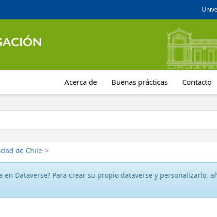
Unive
Acerca de
Buenas prácticas
Contacto
idad de Chile
>
 en Dataverse? Para crear su propio dataverse y personalizarlo, aña