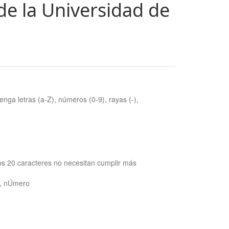
de la Universidad de
nga letras (a-Z), números (0-9), rayas (-),
os 20 caracteres no necesitan cumplir más
ra, nÚmero