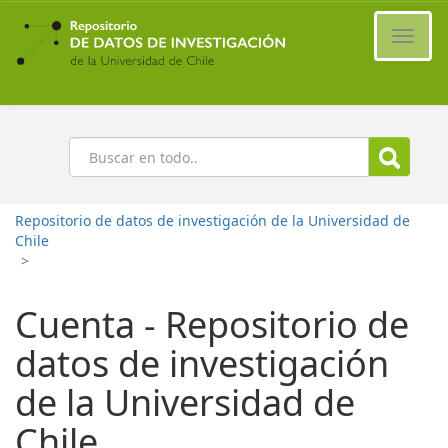
Ir
al
Cambi
contenido
naveg
principal
Buscar
Repositorio de datos de investigación de la Universidad de
Chile
>
Cuenta - Repositorio de
datos de investigación
de la Universidad de
Chile