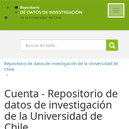
Ir
al
Cambi
contenido
naveg
principal
Buscar
Repositorio de datos de investigación de la Universidad de
Chile
>
Cuenta - Repositorio de
datos de investigación
de la Universidad de
Chile