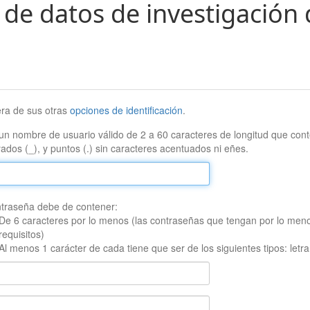
 de datos de investigación 
era de sus otras
opciones de identificación
.
un nombre de usuario válido de 2 a 60 caracteres de longitud que conte
ados (_), y puntos (.) sin caracteres acentuados ni eñes.
traseña debe de contener:
De 6 caracteres por lo menos (las contraseñas que tengan por lo men
requisitos)
Al menos 1 carácter de cada tiene que ser de los siguientes tipos: let