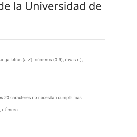
de la Universidad de
nga letras (a-Z), números (0-9), rayas (-),
os 20 caracteres no necesitan cumplir más
ra, nÚmero