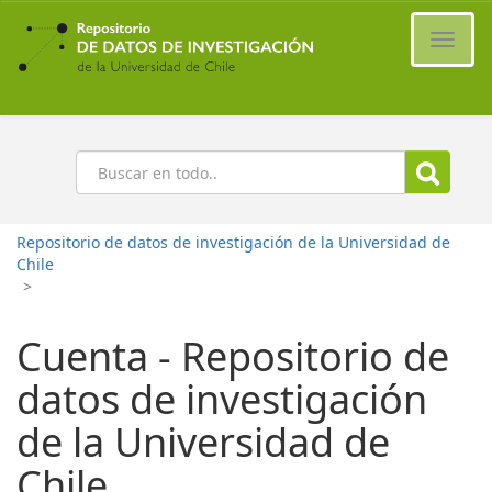
Ir
al
Cambi
contenido
naveg
principal
Buscar
Repositorio de datos de investigación de la Universidad de
Chile
>
Cuenta - Repositorio de
datos de investigación
de la Universidad de
Chile