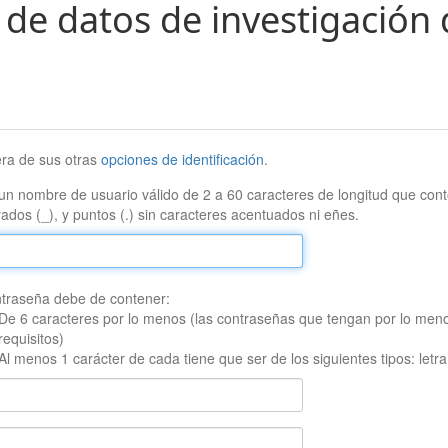
 de datos de investigación 
era de sus otras
opciones de identificación
.
un nombre de usuario válido de 2 a 60 caracteres de longitud que conte
ados (_), y puntos (.) sin caracteres acentuados ni eñes.
traseña debe de contener:
De 6 caracteres por lo menos (las contraseñas que tengan por lo men
requisitos)
Al menos 1 carácter de cada tiene que ser de los siguientes tipos: let