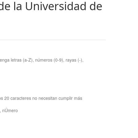
de la Universidad de
nga letras (a-Z), números (0-9), rayas (-),
os 20 caracteres no necesitan cumplir más
ra, nÚmero