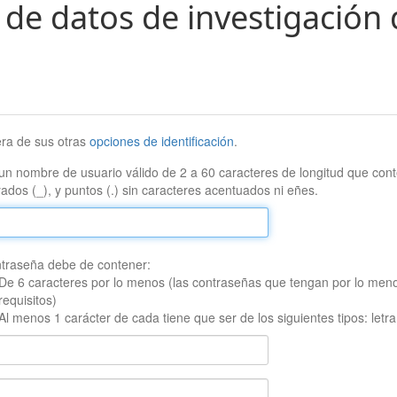
 de datos de investigación 
era de sus otras
opciones de identificación
.
un nombre de usuario válido de 2 a 60 caracteres de longitud que conte
ados (_), y puntos (.) sin caracteres acentuados ni eñes.
traseña debe de contener:
De 6 caracteres por lo menos (las contraseñas que tengan por lo men
requisitos)
Al menos 1 carácter de cada tiene que ser de los siguientes tipos: let