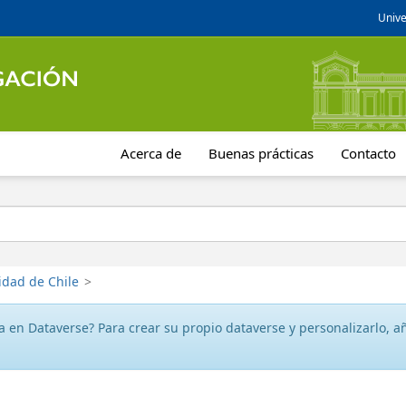
Unive
Acerca de
Buenas prácticas
Contacto
idad de Chile
>
 en Dataverse? Para crear su propio dataverse y personalizarlo, aña