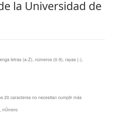
de la Universidad de
nga letras (a-Z), números (0-9), rayas (-),
os 20 caracteres no necesitan cumplir más
ra, nÚmero