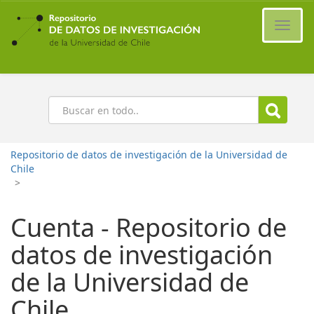
Ir
al
Cambi
contenido
naveg
principal
Buscar
Repositorio de datos de investigación de la Universidad de
Chile
>
Cuenta - Repositorio de
datos de investigación
de la Universidad de
Chile