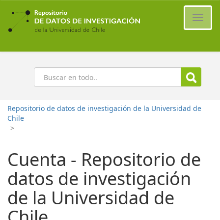
Ir
al
Cambi
contenido
naveg
principal
Buscar
Repositorio de datos de investigación de la Universidad de
Chile
>
Cuenta - Repositorio de
datos de investigación
de la Universidad de
Chile