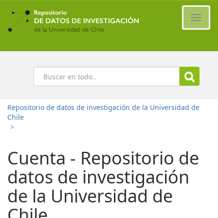
Ir
al
Cambi
contenido
naveg
principal
Buscar
Repositorio de datos de investigación de la Universidad de
Chile
>
Cuenta - Repositorio de
datos de investigación
de la Universidad de
Chile