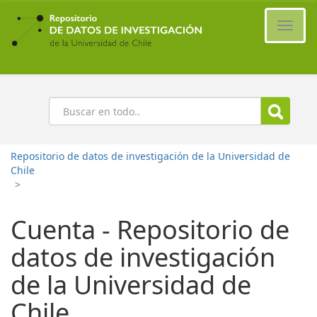
Ir
al
Cambi
contenido
naveg
principal
Buscar
Repositorio de datos de investigación de la Universidad de
Chile
>
Cuenta - Repositorio de
datos de investigación
de la Universidad de
Chile