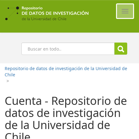
Ir
al
Cambi
contenido
naveg
principal
Buscar
Repositorio de datos de investigación de la Universidad de
Chile
>
Cuenta - Repositorio de
datos de investigación
de la Universidad de
Chile