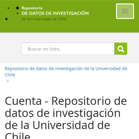
Ir
al
Cambi
contenido
naveg
principal
Buscar
Repositorio de datos de investigación de la Universidad de
Chile
>
Cuenta - Repositorio de
datos de investigación
de la Universidad de
Chile