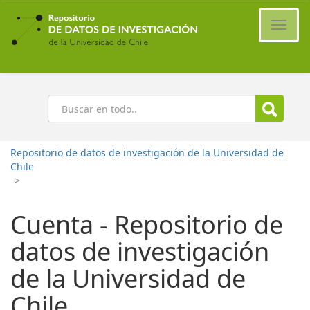
Ir
al
Cambi
contenido
naveg
principal
Buscar
Repositorio de datos de investigación de la Universidad de
Chile
>
Cuenta - Repositorio de
datos de investigación
de la Universidad de
Chile