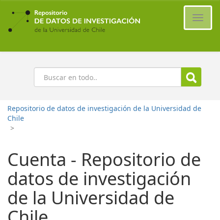
Ir
al
Cambi
contenido
naveg
principal
Buscar
Repositorio de datos de investigación de la Universidad de
Chile
>
Cuenta - Repositorio de
datos de investigación
de la Universidad de
Chile