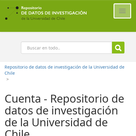
Ir
al
Cambi
contenido
naveg
principal
Buscar
Repositorio de datos de investigación de la Universidad de
Chile
>
Cuenta - Repositorio de
datos de investigación
de la Universidad de
Chile