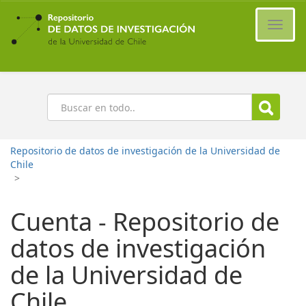
Ir
al
Cambi
contenido
naveg
principal
Buscar
Repositorio de datos de investigación de la Universidad de
Chile
>
Cuenta - Repositorio de
datos de investigación
de la Universidad de
Chile