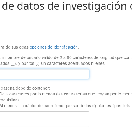
 de datos de investigación 
era de sus otras
opciones de identificación
.
un nombre de usuario válido de 2 a 60 caracteres de longitud que conte
ados (_), y puntos (.) sin caracteres acentuados ni eñes.
traseña debe de contener:
De 6 caracteres por lo menos (las contraseñas que tengan por lo men
requisitos)
Al menos 1 carácter de cada tiene que ser de los siguientes tipos: let