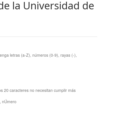
de la Universidad de
nga letras (a-Z), números (0-9), rayas (-),
os 20 caracteres no necesitan cumplir más
ra, nÚmero