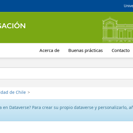
Unive
Acerca de
Buenas prácticas
Contacto
idad de Chile
>
 en Dataverse? Para crear su propio dataverse y personalizarlo, aña