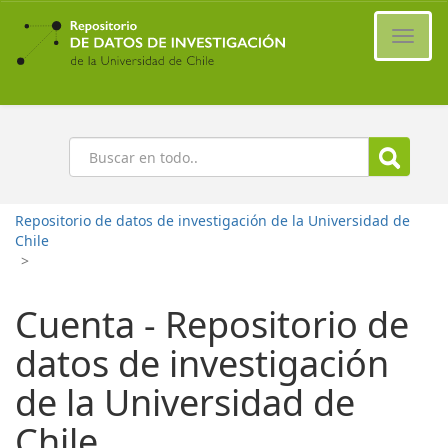
Ir
al
Cambi
contenido
naveg
principal
Buscar
Repositorio de datos de investigación de la Universidad de
Chile
>
Cuenta - Repositorio de
datos de investigación
de la Universidad de
Chile