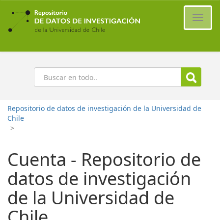
Ir
al
Cambi
contenido
naveg
principal
Buscar
Repositorio de datos de investigación de la Universidad de
Chile
>
Cuenta - Repositorio de
datos de investigación
de la Universidad de
Chile