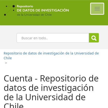
Ir
al
Cambi
contenido
naveg
principal
Buscar
Repositorio de datos de investigación de la Universidad de
Chile
>
Cuenta - Repositorio de
datos de investigación
de la Universidad de
Chile