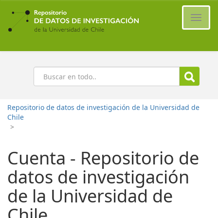
Ir
al
Cambi
contenido
naveg
principal
Buscar
Repositorio de datos de investigación de la Universidad de
Chile
>
Cuenta - Repositorio de
datos de investigación
de la Universidad de
Chile