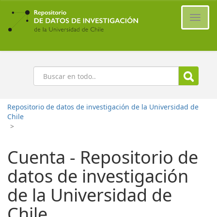
Ir
al
Cambi
contenido
naveg
principal
Buscar
Repositorio de datos de investigación de la Universidad de
Chile
>
Cuenta - Repositorio de
datos de investigación
de la Universidad de
Chile