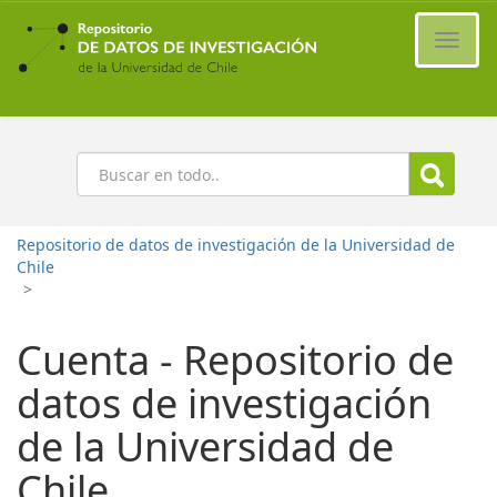
Ir
al
Cambi
contenido
naveg
principal
Buscar
Repositorio de datos de investigación de la Universidad de
Chile
>
Cuenta - Repositorio de
datos de investigación
de la Universidad de
Chile