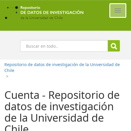
Ir
al
Cambi
contenido
naveg
principal
Buscar
Repositorio de datos de investigación de la Universidad de
Chile
>
Cuenta - Repositorio de
datos de investigación
de la Universidad de
Chile