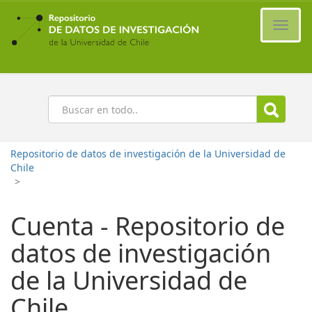
Ir
al
Cambi
contenido
naveg
principal
Buscar
Repositorio de datos de investigación de la Universidad de
Chile
>
Cuenta - Repositorio de
datos de investigación
de la Universidad de
Chile