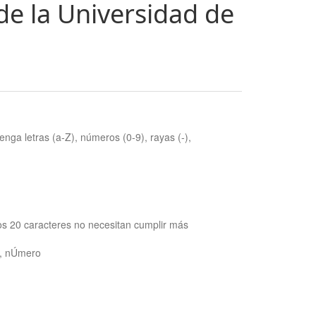
de la Universidad de
nga letras (a-Z), números (0-9), rayas (-),
os 20 caracteres no necesitan cumplir más
ra, nÚmero