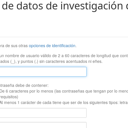
 de datos de investigación 
era de sus otras
opciones de identificación
.
un nombre de usuario válido de 2 a 60 caracteres de longitud que conte
ados (_), y puntos (.) sin caracteres acentuados ni eñes.
traseña debe de contener:
De 6 caracteres por lo menos (las contraseñas que tengan por lo men
requisitos)
Al menos 1 carácter de cada tiene que ser de los siguientes tipos: let