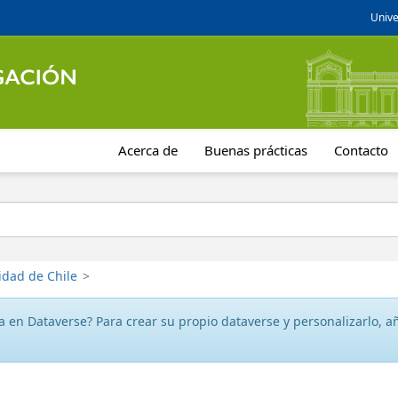
Unive
Acerca de
Buenas prácticas
Contacto
idad de Chile
>
 en Dataverse? Para crear su propio dataverse y personalizarlo, aña