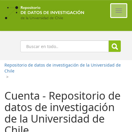
Ir
al
Cambi
contenido
naveg
principal
Buscar
Repositorio de datos de investigación de la Universidad de
Chile
>
Cuenta - Repositorio de
datos de investigación
de la Universidad de
Chile