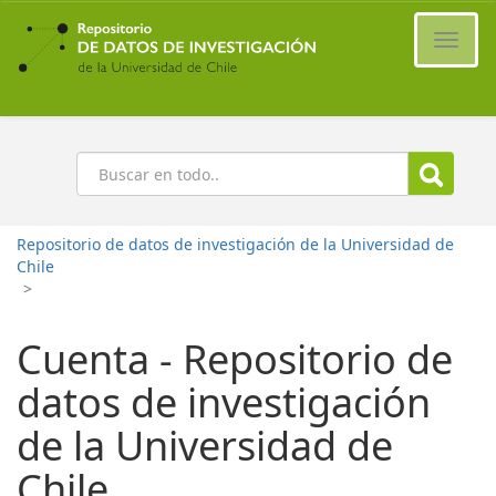
Ir
al
Cambi
contenido
naveg
principal
Buscar
Repositorio de datos de investigación de la Universidad de
Chile
>
Cuenta - Repositorio de
datos de investigación
de la Universidad de
Chile