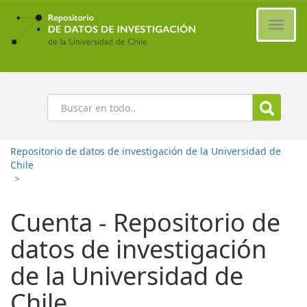
Ir
al
Cambi
contenido
naveg
principal
Buscar
Repositorio de datos de investigación de la Universidad de
Chile
>
Cuenta - Repositorio de
datos de investigación
de la Universidad de
Chile