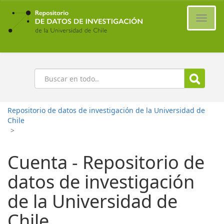
Ir
al
Cambi
contenido
naveg
principal
Buscar
Repositorio de datos de investigación de la Universidad de
Chile
>
Cuenta - Repositorio de
datos de investigación
de la Universidad de
Chile