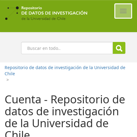
Ir
al
Cambi
contenido
naveg
principal
Buscar
Repositorio de datos de investigación de la Universidad de
Chile
>
Cuenta - Repositorio de
datos de investigación
de la Universidad de
Chile