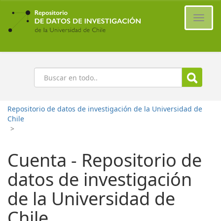
Ir
al
Cambi
contenido
naveg
principal
Buscar
Repositorio de datos de investigación de la Universidad de
Chile
>
Cuenta - Repositorio de
datos de investigación
de la Universidad de
Chile