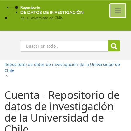
Ir
al
Cambi
contenido
naveg
principal
Buscar
Repositorio de datos de investigación de la Universidad de
Chile
>
Cuenta - Repositorio de
datos de investigación
de la Universidad de
Chile