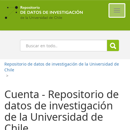
Ir
al
Cambi
contenido
naveg
principal
Buscar
Repositorio de datos de investigación de la Universidad de
Chile
>
Cuenta - Repositorio de
datos de investigación
de la Universidad de
Chile