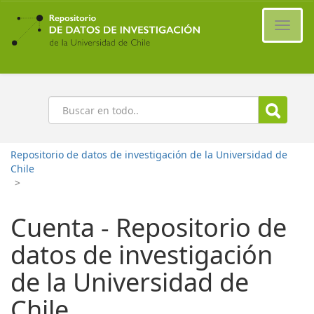
Ir
al
Cambi
contenido
naveg
principal
Buscar
Repositorio de datos de investigación de la Universidad de
Chile
>
Cuenta - Repositorio de
datos de investigación
de la Universidad de
Chile