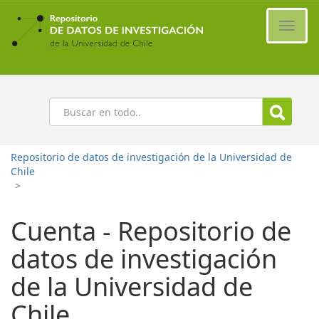
Ir
al
Cambi
contenido
naveg
principal
Buscar
Repositorio de datos de investigación de la Universidad de
Chile
>
Cuenta - Repositorio de
datos de investigación
de la Universidad de
Chile