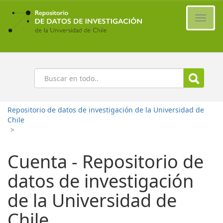
Ir
al
Cambi
contenido
naveg
principal
Buscar
Repositorio de datos de investigación de la Universidad de
Chile
>
Cuenta - Repositorio de
datos de investigación
de la Universidad de
Chile