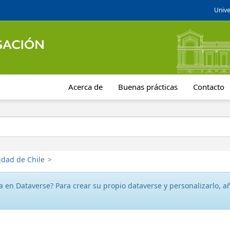
Unive
Acerca de
Buenas prácticas
Contacto
idad de Chile
>
 en Dataverse? Para crear su propio dataverse y personalizarlo, aña