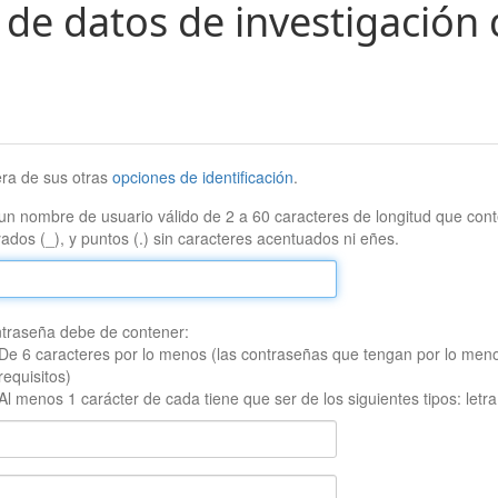
 de datos de investigación 
era de sus otras
opciones de identificación
.
un nombre de usuario válido de 2 a 60 caracteres de longitud que conte
ados (_), y puntos (.) sin caracteres acentuados ni eñes.
traseña debe de contener:
De 6 caracteres por lo menos (las contraseñas que tengan por lo men
requisitos)
Al menos 1 carácter de cada tiene que ser de los siguientes tipos: let