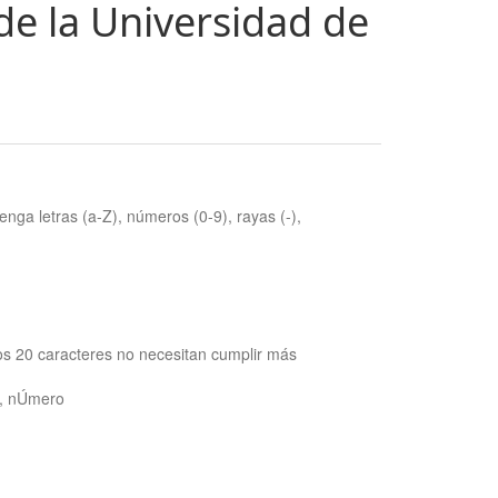
de la Universidad de
nga letras (a-Z), números (0-9), rayas (-),
os 20 caracteres no necesitan cumplir más
ra, nÚmero