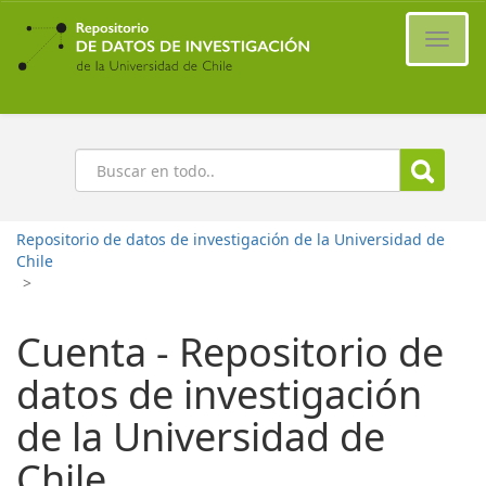
Ir
al
Cambi
contenido
naveg
principal
Buscar
Repositorio de datos de investigación de la Universidad de
Chile
>
Cuenta - Repositorio de
datos de investigación
de la Universidad de
Chile