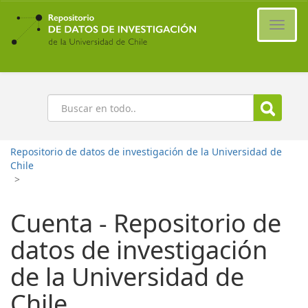
Ir
al
Cambi
contenido
naveg
principal
Buscar
Repositorio de datos de investigación de la Universidad de
Chile
>
Cuenta - Repositorio de
datos de investigación
de la Universidad de
Chile