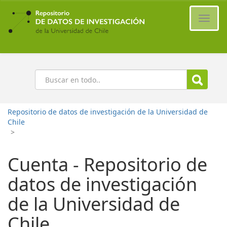
Ir
al
Cambi
contenido
naveg
principal
Buscar
Repositorio de datos de investigación de la Universidad de
Chile
>
Cuenta - Repositorio de
datos de investigación
de la Universidad de
Chile