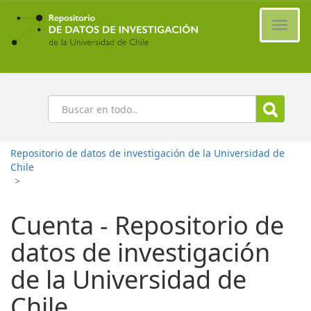
Ir
al
Cambi
contenido
naveg
principal
Buscar
Repositorio de datos de investigación de la Universidad de
Chile
>
Cuenta - Repositorio de
datos de investigación
de la Universidad de
Chile